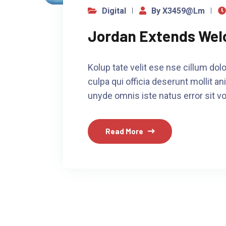
Digital
By X3459@lm
Jordan Extends Wel
Kolup tate velit ese nse cillum dolo
culpa qui officia deserunt mollit an
unyde omnis iste natus error sit v
Read More