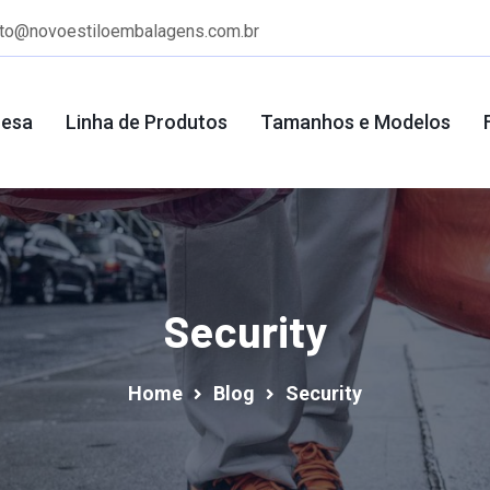
ato@novoestiloembalagens.com.br
resa
Linha de Produtos
Tamanhos e Modelos
Security
Home
Blog
Security