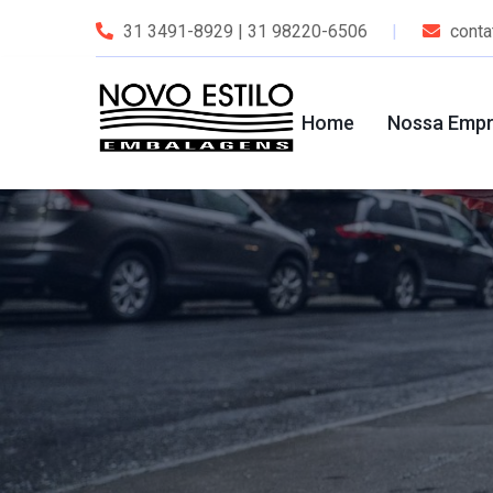
31 3491-8929 | 31 98220-6506
cont
Home
Nossa Emp