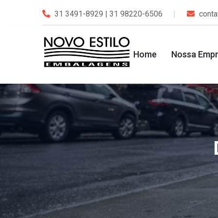
31 3491-8929 | 31 98220-6506
cont
Home
Nossa Emp