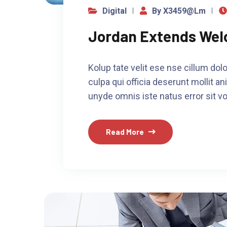
Digital
By X3459@lm
Jordan Extends Wel
Kolup tate velit ese nse cillum dolo
culpa qui officia deserunt mollit an
unyde omnis iste natus error sit v
Read More