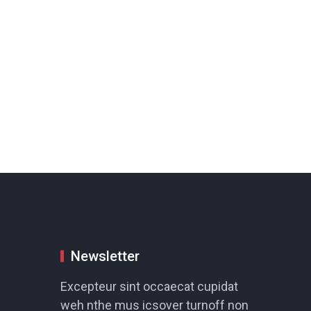
Newsletter
Excepteur sint occaecat cupidat
weh nthe mus icsover turnoff non