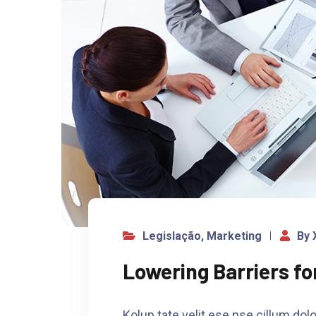
Legislação
,
Marketing
By
Lowering Barriers fo
Kolup tate velit ese nse cillum dolo