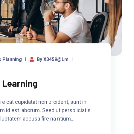
 Planning
By X3459@lm
 Learning
re cat cupidatat non proident, sunt in
im id est laborum. Seed ut persp iciatis
oluptatem accusa fire na ntium…