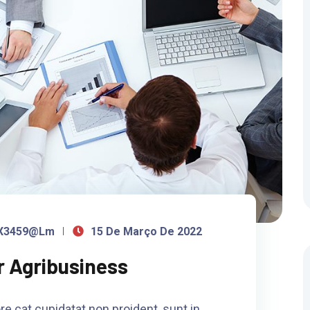
 X3459@lm
15 De Março De 2022
r Agribusiness
re cat cupidatat non proident, sunt in