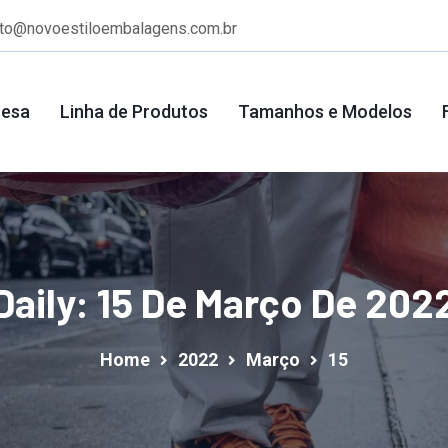
ato@novoestiloembalagens.com.br
resa
Linha de Produtos
Tamanhos e Modelos
Daily: 15 De Março De 202
Home
2022
Março
15